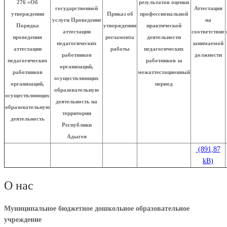
276 «Об
результатов оценки
государственной
Аттестация
утверждении
Приказ об
профессиональной
услуги Проведение
на
Порядка
утверждении
практической
аттестации
соответствие
проведения
регламента
деятельности
педагогических
занимаемой
аттестации
работы
педагогических
работников
должности
педагогических
работников за
организаций,
работников
межаттестационный
осуществляющих
организаций,
период
образовательную
осуществляющих
деятельность на
образовательную
территории
деятельность
Республики
Адыгея
О нас
Муниципальное бюджетное дошкольное образовательное
учреждение