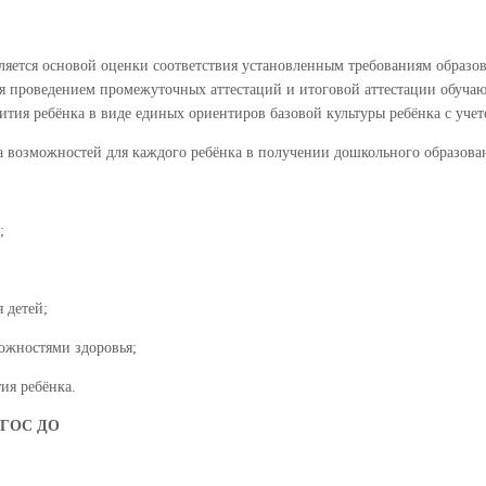
ляется основой оценки соответствия установленным требованиям образо
я проведением промежуточных аттестаций и итоговой аттестации обучаю
тия ребёнка в виде единых ориентиров базовой культуры ребёнка с уче
а возможностей для каждого ребёнка в получении дошкольного образова
;
 детей;
ожностями здоровья;
ия ребёнка.
и ФГОС ДО