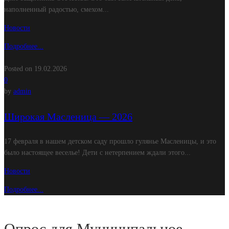
наполненный радостью, смехом...
Новости
Подробнее...
Posted on 19.02.2026
0
by
admin
Широкая Масленица — 2026
17 февраля в нашем детском саду прошло гулянье Масленицы, и это
было настоящее веселье! Дети с нетерпением ждали этого...
Новости
Подробнее...
Опрос для Муниципальное