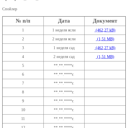
Спойлер
№ п/п
Дата
Документ
1
1 неделя ясли
2
2 неделя ясли
3
1 неделя сад
4
2 неделя сад
5
**.**.****г.
6
**.**.****г.
7
**.**.****г.
8
**.**.****г.
9
**.**.****г.
10
**.**.****г.
11
**.**.****г.
12
**.**.****г.