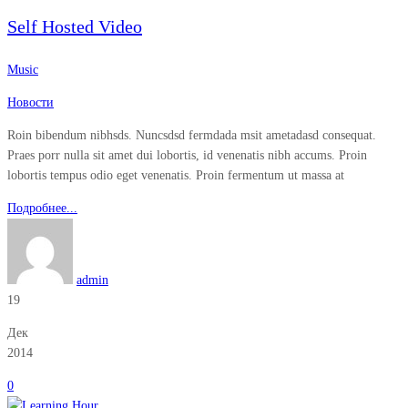
Self Hosted Video
Music
Новости
Roin bibendum nibhsds. Nuncsdsd fermdada msit ametadasd consequat.
Praes porr nulla sit amet dui lobortis, id venenatis nibh accums. Proin
lobortis tempus odio eget venenatis. Proin fermentum ut massa at
Подробнее...
admin
19
Дек
2014
0