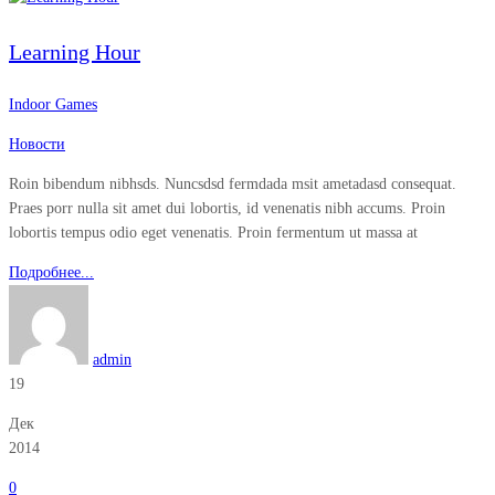
Learning Hour
Indoor Games
Новости
Roin bibendum nibhsds. Nuncsdsd fermdada msit ametadasd consequat.
Praes porr nulla sit amet dui lobortis, id venenatis nibh accums. Proin
lobortis tempus odio eget venenatis. Proin fermentum ut massa at
Подробнее...
admin
19
Дек
2014
0