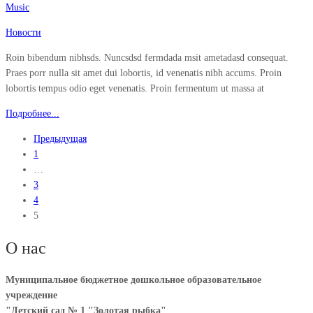
Music
Новости
Roin bibendum nibhsds. Nuncsdsd fermdada msit ametadasd consequat.
Praes porr nulla sit amet dui lobortis, id venenatis nibh accums. Proin
lobortis tempus odio eget venenatis. Proin fermentum ut massa at
Подробнее...
Предыдущая
1
…
3
4
5
О нас
Муниципальное бюджетное дошкольное образовательное
учреждение
"Детский сад № 1 "Золотая рыбка"